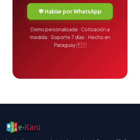
💬 Hablar por WhatsApp
Demo personalizada · Cotización a
medida · Soporte 7 días · Hecho en
Paraguay 🇵🇾