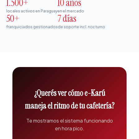
1.500+
10 años
locales activos en Paraguay
en el mercado
50+
7 días
franquiciados gestionados
de soporte incl. nocturno
¿Querés ver cómo e-Karú
maneja el ritmo de tu cafetería?
Te mostramos el sistema funcionando
en hora pico.