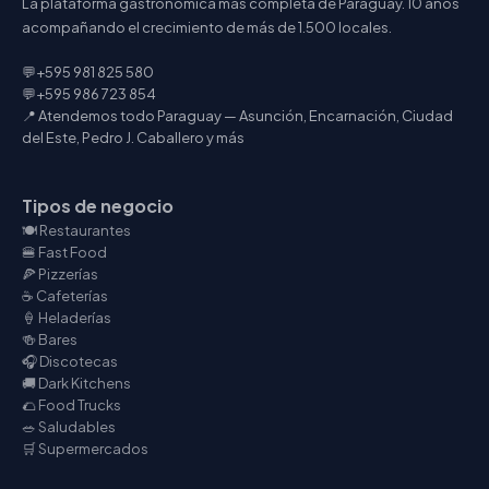
La plataforma gastronómica más completa de Paraguay. 10 años
acompañando el crecimiento de más de 1.500 locales.
💬
+595 981 825 580
💬
+595 986 723 854
📍 Atendemos todo Paraguay — Asunción, Encarnación, Ciudad
del Este, Pedro J. Caballero y más
Tipos de negocio
🍽️ Restaurantes
🍔 Fast Food
🍕 Pizzerías
☕ Cafeterías
🍦 Heladerías
🍻 Bares
🎧 Discotecas
🚚 Dark Kitchens
🌮 Food Trucks
🥗 Saludables
🛒 Supermercados